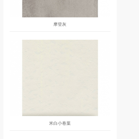
摩登灰
米白小卷葉