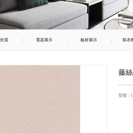
景欣賞
電器展示
板材展示
晾衣
藤絲
型號：OS