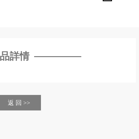
品詳情
返 回 >>