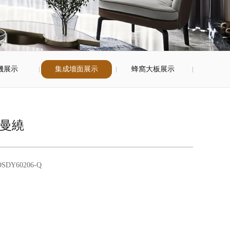
機展示
集成墻面展示
蜂窩大板展示
曼繞
DY60206-Q