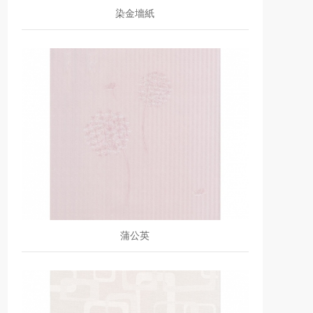
染金墻紙
蒲公英