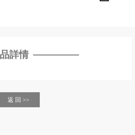
品詳情
返 回 >>