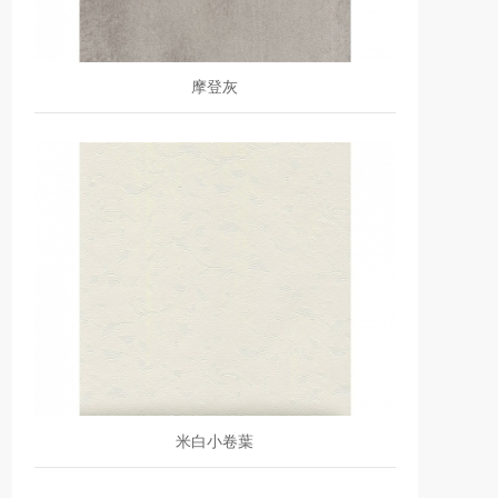
摩登灰
米白小卷葉