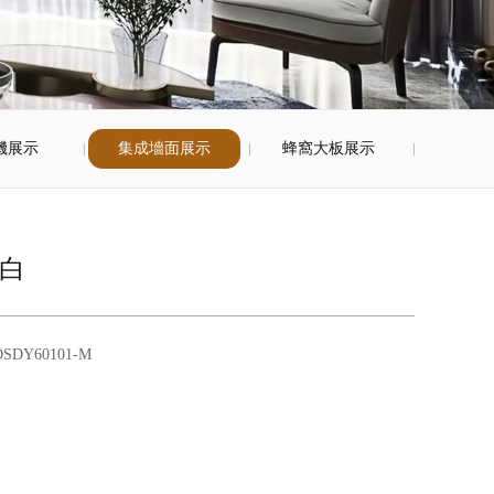
機展示
集成墻面展示
蜂窩大板展示
白
DY60101-M