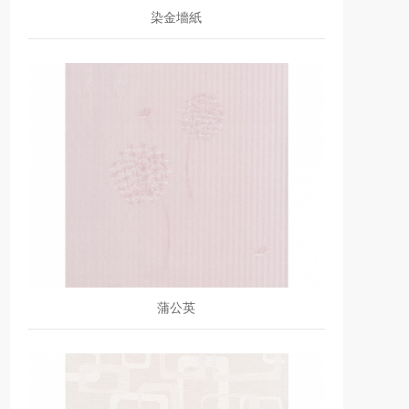
染金墻紙
蒲公英