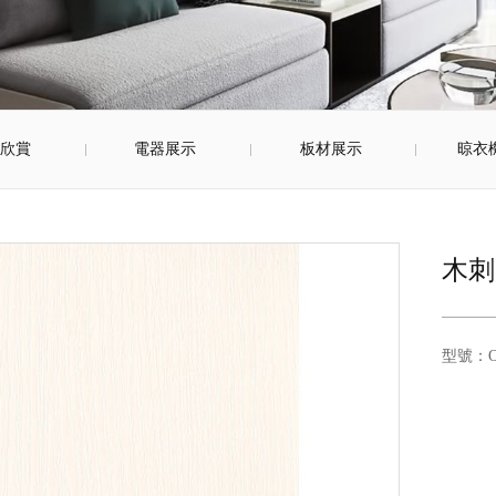
景欣賞
電器展示
板材展示
晾衣
木刺
型號：OS